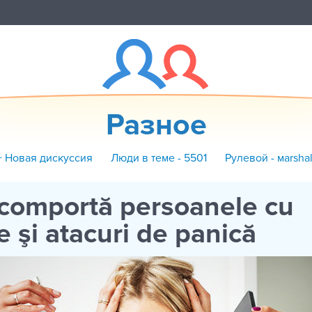
Разное
+ Новая дискуссия
Люди в теме - 5501
Рулевой - маrshal
comportă persoanele cu
e şi atacuri de panică