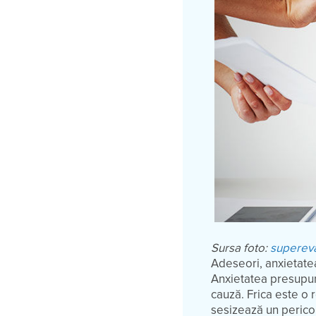
Sursa foto:
superev
Adeseori, anxietatea
Anxietatea presupun
cauză. Frica este o 
sesizează un pericol