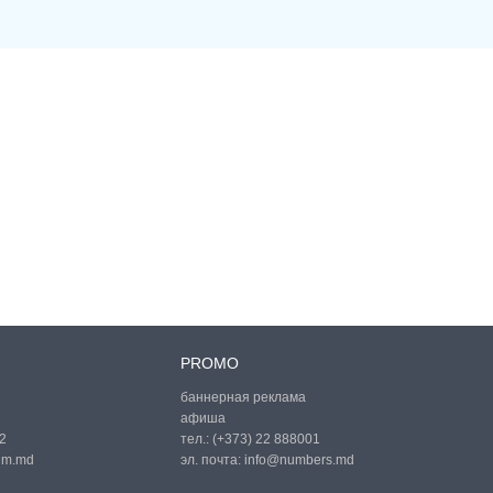
PROMO
баннерная реклама
афиша
2
тел.:
(+373) 22 888001
um.md
эл. почта:
info@numbers.md