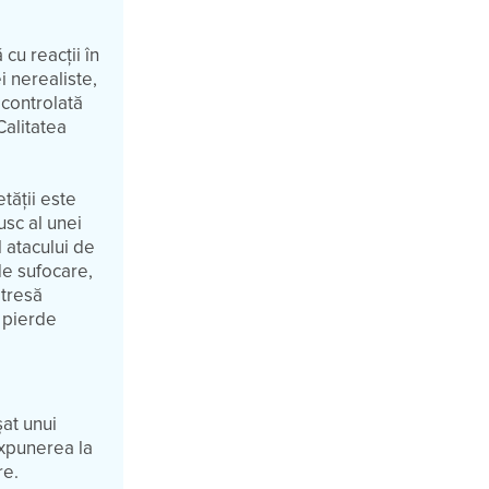
 cu reacţii în
i nerealiste,
 controlată
 Calitatea
tăţii este
usc al unei
l atacului de
de sufocare,
etresă
 pierde
şat unui
 expunerea la
re.