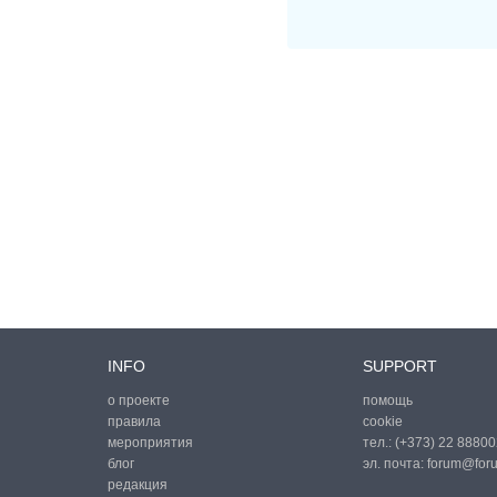
INFO
SUPPORT
о проекте
помощь
правила
cookie
мероприятия
тел.:
(+373) 22 88800
блог
эл. почта:
forum@for
редакция