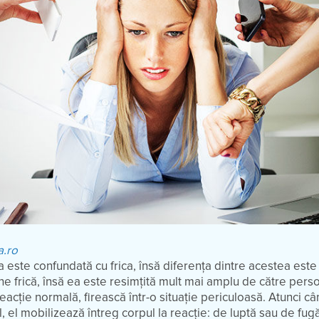
a.ro
 este confundată cu frica, însă diferenţa dintre acestea este
e frică, însă ea este resimţită mult mai amplu de către pers
reacţie normală, firească într-o situație periculoasă. Atunci câ
, el mobilizează întreg corpul la reacţie: de luptă sau de fug