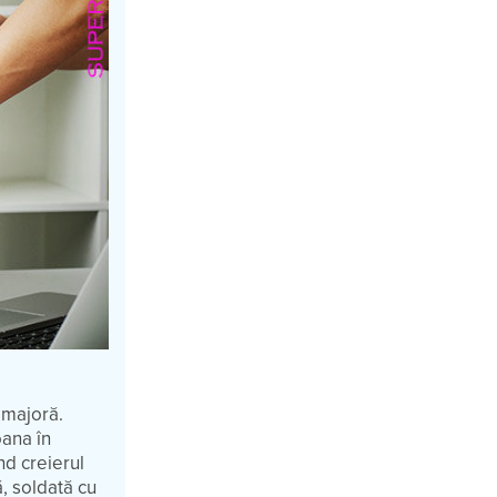
 majoră.
oana în
nd creierul
ă, soldată cu