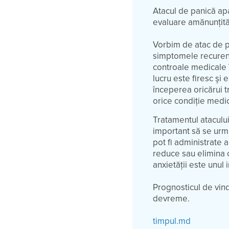
Atacul de panică ap
evaluare amănunţită a
Vorbim de atac de pa
simptomele recurent
controale medicale î
lucru este firesc şi 
începerea oricărui t
orice condiţie medi
Tratamentul atacului
important să se urm
pot fi administrate 
reduce sau elimina 
anxietăţii este unul 
Prognosticul de vind
devreme.
timpul.md