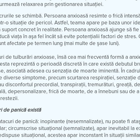
urmează relaxarea prin gestionarea situaţiei.
lucrurile se schimbă. Persoana anxioasă resimte o frică intensă
 într-o situaţie de pericol. Astfel, teama apare pe baza unor ide
ră suport concret în realitate. Persoana anxioasă ajunge să fie
ducă viaţa în aşa fel încât să evite potenţialii factori de stres.
sunt afectate pe termen lung (mai multe de şase luni).
uri de tulburări anxioase, însă cea mai frecventă formă a anxie
esta reprezintă o perioadă discretă în care există debutul br
ense, asociată adesea cu senzaţia de moarte iminentă. În cadru
e diverse simptome, precum scurtarea respiraţiei, senzaţie 
au disconfortul precordial, transpiraţii, tremurături, greaţă, d
ă, depersonalizare, frică de moarte, de a înnebuni sau de a
restezii.
ri de panică există
 atacuri de panică: inopinante (nesemnalizate), nu poate fi ata
lar; circumscrise situaţional (semnalizate), apar inevitabil la
dispuse situaţional, acestea apar inconstant în situaţii simila