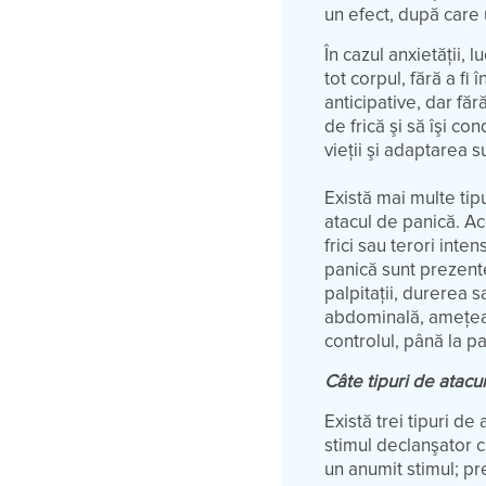
un efect, după care 
În cazul anxietăţii, 
tot corpul, fără a fi
anticipative, dar fă
de frică şi să îşi con
vieţii şi adaptarea 
Există mai multe tip
atacul de panică. Ac
frici sau terori int
panică sunt prezent
palpitaţii, durerea s
abdominală, ameţeal
controlul, până la pa
Câte tipuri de atacu
Există trei tipuri de
stimul declanşator c
un anumit stimul; pre