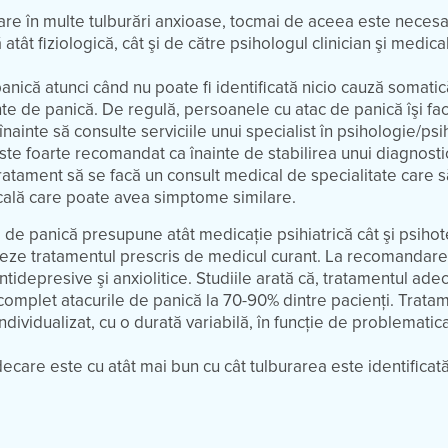
are în multe tulburări anxioase, tocmai de aceea este neces
tât fiziologică, cât şi de către psihologul clinician şi medical
nică atunci când nu poate fi identificată nicio cauză somati
e de panică. De regulă, persoanele cu atac de panică îşi f
nainte să consulte serviciile unui specialist în psihologie/psi
este foarte recomandat ca înainte de stabilirea unui diagnostic
ratament să se facă un consult medical de specialitate care 
cală care poate avea simptome similare.
 de panică presupune atât medicaţie psihiatrică cât şi psihot
eze tratamentul prescris de medicul curant. La recomandare
antidepresive şi anxiolitice. Studiile arată că, tratamentul ad
complet atacurile de panică la 70-90% dintre pacienţi. Trata
individualizat, cu o durată variabilă, în funcţie de problematic
ecare este cu atât mai bun cu cât tulburarea este identificat