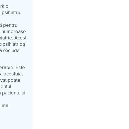
ară o
 psihiatru.
că pentru
ac numeroase
hiatrie. Acest
 psihiatric şi
să excludă
erapie. Este
a acestuia,
ecvat poate
mentul
a pacientului.
ă mai