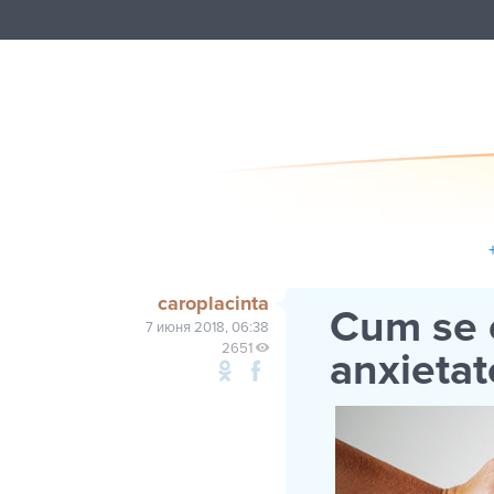
caroplacinta
Cum se 
7 июня 2018, 06:38
2651
anxietat