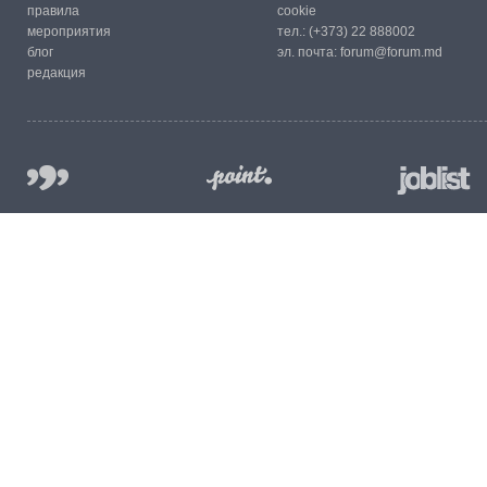
правила
cookie
мероприятия
тел.:
(+373) 22 888002
блог
эл. почта:
forum@forum.md
редакция