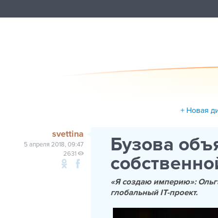
+ Новая д
svettina
Бузова объ
5 апреля 2018, 09:47
2631
собственно
«Я создаю империю»: Ольг
глобальный IT-проект.