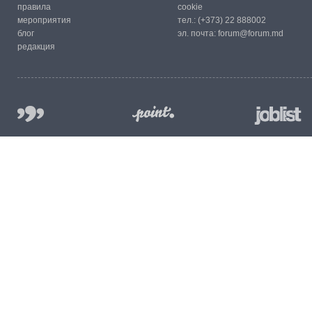
правила
cookie
мероприятия
тел.:
(+373) 22 888002
блог
эл. почта:
forum@forum.md
редакция