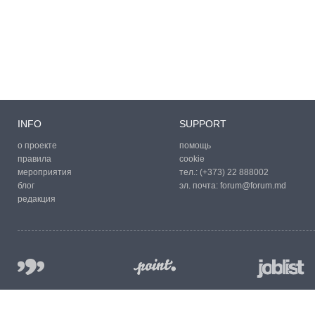
INFO
SUPPORT
о проекте
помощь
правила
cookie
мероприятия
тел.:
(+373) 22 888002
блог
эл. почта:
forum@forum.md
редакция