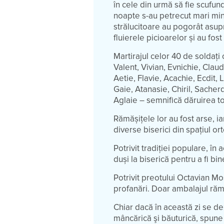
în cele din urmă să fie scufun
noapte s-au petrecut mari minun
strălucitoare au pogorât asupra 
fluierele picioarelor și au fost
Martirajul celor 40 de soldați
Valent, Vivian, Evnichie, Claudi
Aetie, Flavie, Acachie, Ecdit, 
Gaie, Atanasie, Chiril, Sacher
Aglaie – semnifică dăruirea to
Rămășițele lor au fost arse, i
diverse biserici din spațiul or
Potrivit tradiției populare, în
duși la biserică pentru a fi bi
Potrivit preotului Octavian Mo
profanări. Doar ambalajul rămâ
Chiar dacă în această zi se dez
mâncărică şi băuturică, spune 