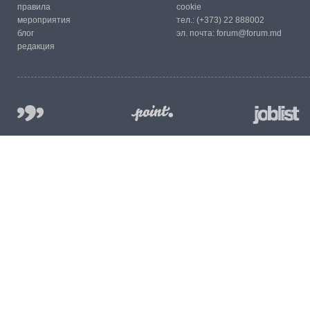
правила
cookie
мероприятия
тел.:
(+373) 22 888002
блог
эл. почта:
forum@forum.md
редакция