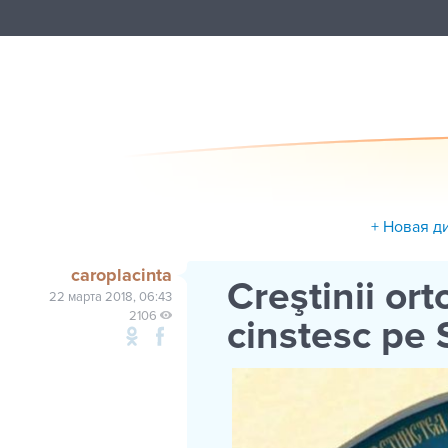
+ Новая д
caroplacinta
Creştinii ort
22 марта 2018, 06:43
2106
cinstesc pe 