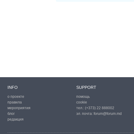
INFO
SUPPORT
о проекте
помощь
правила
cookie
мероприятия
тел.:
(+373) 22 888002
блог
эл. почта:
forum@forum.md
редакция