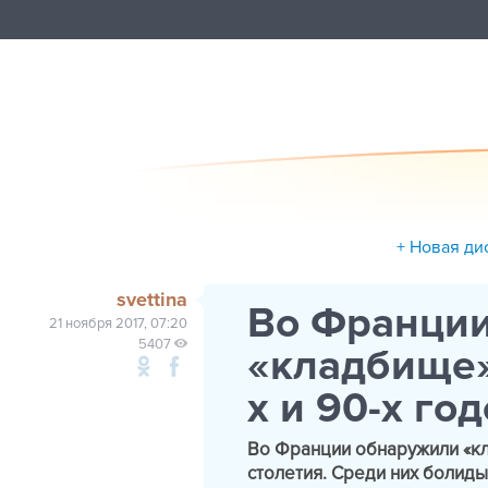
+ Новая ди
svettina
Во Франци
21 ноября 2017, 07:20
5407
«кладбище»
х и 90-х го
Во Франции обнаружили «кл
столетия. Среди них болиды