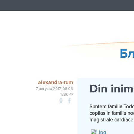
Бл
alexandra-rum
Din ini
7 августа 2017, 08:08
1780
Suntem familia Todor
copilas in familia n
magistrale cardiace