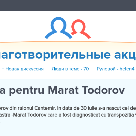
аготворительные ак
+ Новая дискуссия
Люди в теме - 70
Рулевой - helen4
ma pentru Marat Todorov
ov din raionul Cantemir. In data de 30 iulie s-a nascut cel de-
oastra -Marat Todorov care a fost diagnosticat cu transpozitia
.