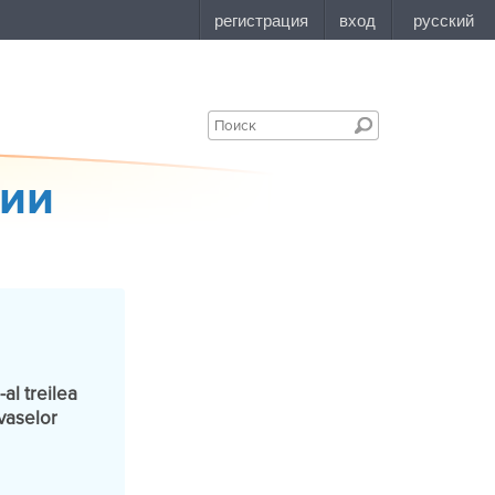
ции
al treilea
 vaselor