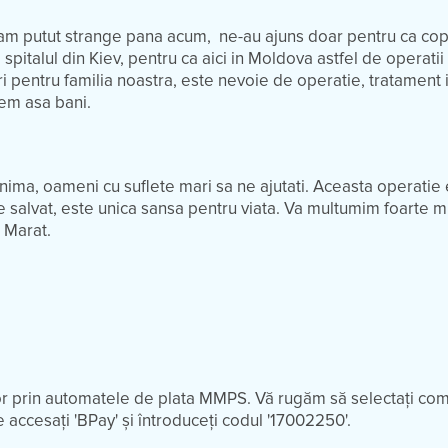
i-am putut strange pana acum, ne-au ajuns doar pentru ca cop
 spitalul din Kiev, pentru ca aici in Moldova astfel de operatii
ri pentru familia noastra, este nevoie de operatie, tratament i
vem asa bani.
nima, oameni cu suflete mari sa ne ajutati. Aceasta operatie 
e salvat, este unica sansa pentru viata. Va multumim foarte m
de Marat.
șor prin automatele de plata MMPS. Vă rugăm să selectați co
 accesați 'BPay' și întroduceți codul '17002250'.