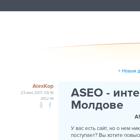
+ Новая 
AlexKop
ASEO - инт
23 мая 2017, 09:16
4152
Молдове
AS
У вас есть сайт, но о нем н
поступает? Вы хотите повы