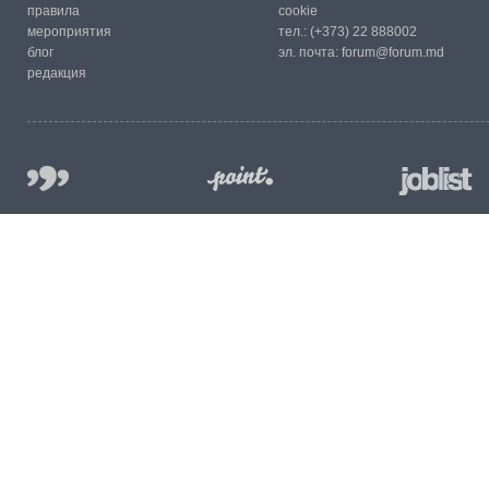
правила
cookie
мероприятия
тел.:
(+373) 22 888002
блог
эл. почта:
forum@forum.md
редакция