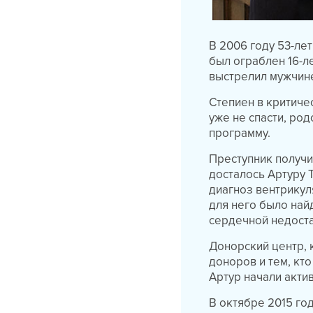
В 2006 году 53-ле
был ограблен 16-л
выстрелил мужчине
Степиен в критиче
уже не спасти, ро
программу.
Преступник получи
досталось Артуру 
диагноз вентрикул
для него было най
сердечной недоста
Донорский центр, 
доноров и тем, кт
Артур начали акти
В октябре 2015 го