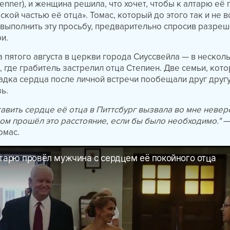
enner), и женщина решила, что хочет, чтобы к алтарю её
кой частью её отца». Томас, который до этого так и не в
 выполнить эту просьбу, предварительно спросив разреш
и.
пятого августа в церкви города Сиуссвейла — в нескол
, где грабитель застрелил отца Степиен. Две семьи, кот
дка сердца после личной встречи пообещали друг друг
ь.
авить сердце её отца в Питтсбург вызвала во мне неве
ком прошёл это расстояние, если бы было необходимо."
омас.