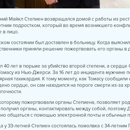
тний Майкл Степиен возвращался домой с работы из рест
етним подростком, который во время возникшего конфл
 в лицо.
ском состоянии был доставлен в больницу. Когда выяснил
дственники приняли решение пожертвовать его органы в
л 40 лет в тюрьме за убийство второй степени, а сердце
Томасу из Нью-Джерси. За 16 лет до инцидента мужчине 
ярная тахикардия. К тому моменту, как Томасу сообщили о
дено сердце, он сам находился на пороге смерти из-за х
точности.
которому пожертвовали органы Степиена, позволяет ро
о получил органы, контактировать между собой, поэтому 
вно общаться с помощью электронной почты и обычных п
да у 33-летней Степиен состоялась помолвка с 34-летним