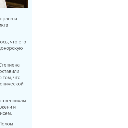
орана и
икта
ось, что его
 донорскую
 Степиена
поставили
 том, что
ронической
дственникам
Джени и
исем.
 Полом