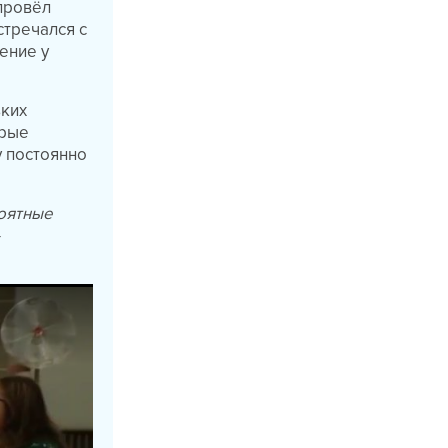
 провёл
стречался с
ение у
ьких
орые
у постоянно
роятные
—