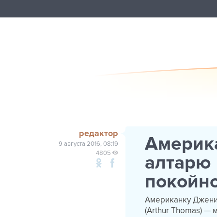
редактор
Америка
9 августа 2016, 08:19
4805
алтарю 
покойно
Американку Джени 
(Arthur Thomas) —