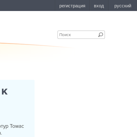
 к
ртур Томас
.