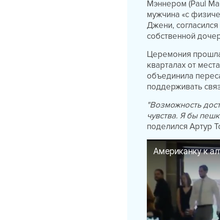
Мэннером (Paul Ma
мужчина «с физичес
Джени, согласился
собственной дочер
Церемония прошла 
кварталах от места
объединила переса
поддерживать связ
"Возможность дост
чувства. Я бы пеш
поделился Артур Т