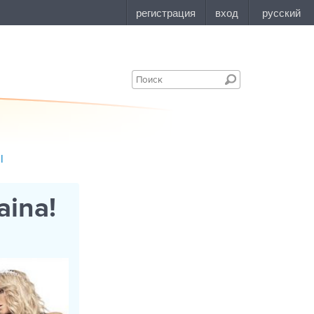
l
aina!