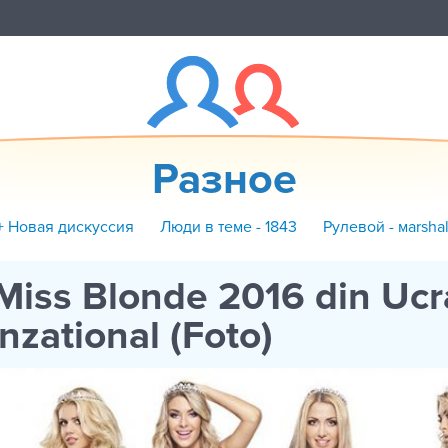
Разное
+ Новая дискуссия
Люди в теме - 1843
Рулевой - маrshal
Miss Blonde 2016 din Ucr
nzational (Foto)