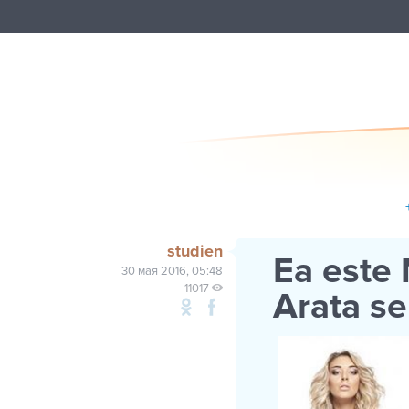
studien
Ea este 
30 мая 2016, 05:48
11017
Arata se