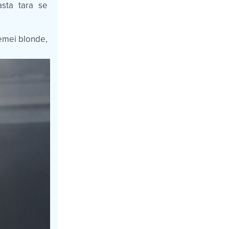
asta tara se
femei blonde,