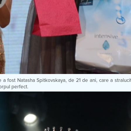
e a fost Natasha Spitkovskaya, de 21 de ani, care a stralucit 
orpul perfect.