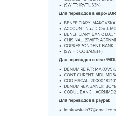
(SWIFT: IRVTUS3N)
Для переводов в евро/EU
BENEFICIARY: MAKOVSKA
ACCOUNT No./ID Card: 
BENEFICIARY BANK: B.C.
CHISINAU (SWIFT: AGRNM
CORRESPONDENT BANK: 
(SWIFT: COBADEFF)
Для переводов в леях/MD
DENUMIRE P/F: MAKOVSK
CONT CURENT: MDL MD5
COD FISCAL: 2000048210
DENUMIREA BANCII: BC “
CODUL BANCII: AGRNMD
Для переводов в paypal:
lmakovskaia77@gmail.co