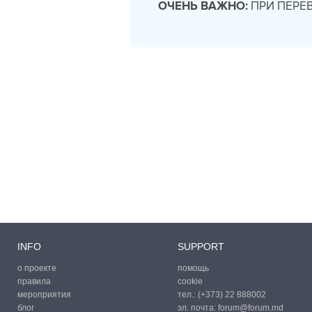
ОЧЕНЬ ВАЖНО:
ПРИ ПЕРЕ
INFO
SUPPORT
о проекте
помощь
правила
cookie
мероприятия
тел.:
(+373) 22 888002
блог
эл. почта:
forum@forum.md