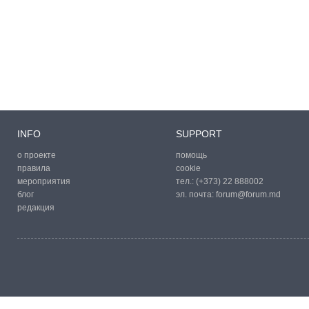
INFO
SUPPORT
о проекте
помощь
правила
cookie
мероприятия
тел.:
(+373) 22 888002
блог
эл. почта:
forum@forum.md
редакция