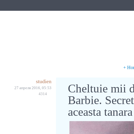
+ Но
studien
Cheltuie mii d
27 апреля 2016, 05:53
4314
Barbie. Secret
aceasta tanara