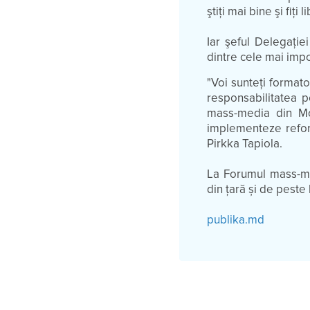
ştiţi mai bine şi fiţi
Iar şeful Delegaţie
dintre cele mai imp
"Voi sunteţi formator
responsabilitatea 
mass-media din Mo
implementeze reform
Pirkka Tapiola.
La Forumul mass-medi
din țară și de peste
publika.md