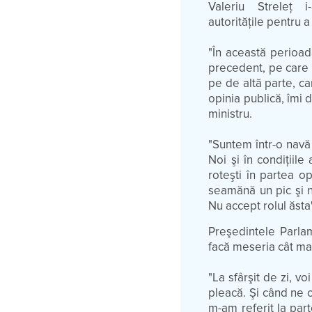
Valeriu Streleţ
autorităţile pentru 
"În această perioad
precedent, pe care n
pe de altă parte, ca
opinia publică, îmi
ministru.
"Suntem într-o navă
Noi şi în condiţiil
roteşti în partea o
seamănă un pic şi nu
Nu accept rolul ăsta"
Preşedintele Parlame
facă meseria cât mai
"La sfârşit de zi, vo
pleacă. Şi când ne c
m-am referit la part