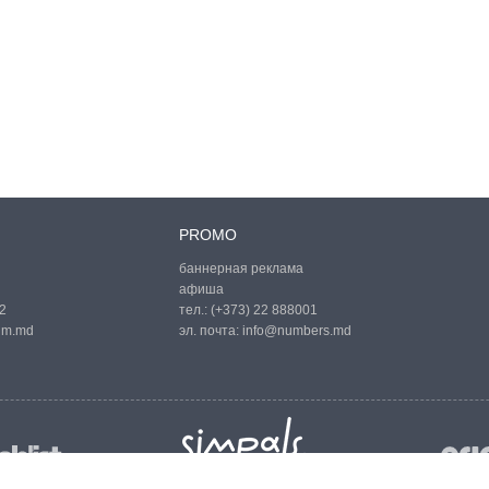
PROMO
баннерная реклама
афиша
2
тел.:
(+373) 22 888001
um.md
эл. почта:
info@numbers.md
© 2001—2026