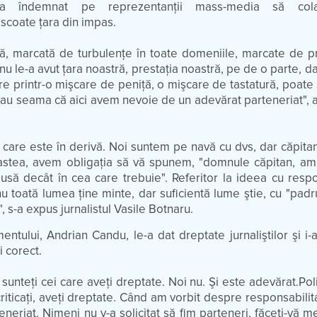
 i-a îndemnat pe reprezentanţii mass-media să col
a scoate ţara din impas.
ă, marcată de turbulenţe în toate domeniile, marcate de p
u le-a avut ţara noastră, prestaţia noastră, pe de o parte, dar
re printr-o mişcare de peniţă, o mişcare de tastatură, poate
 dau seama că aici avem nevoie de un adevărat parteneriat", 
 care este în derivă. Noi suntem pe navă cu dvs, dar căpitan
e astea, avem obligaţia să vă spunem, "domnule căpitan, a
pusă decât în cea care trebuie". Referitor la ideea cu respo
 toată lumea ţine minte, dar suficientă lume ştie, cu "padruc
, s-a expus jurnalistul Vasile Botnaru.
ntului, Andrian Candu, le-a dat dreptate jurnaliştilor şi i-a 
 corect.
i sunteţi cei care aveţi dreptate. Noi nu. Şi este adevărat.Polit
riticaţi, aveţi dreptate. Când am vorbit despre responsabilit
eneriat. Nimeni nu v-a solicitat să fim parteneri, făceţi-vă 