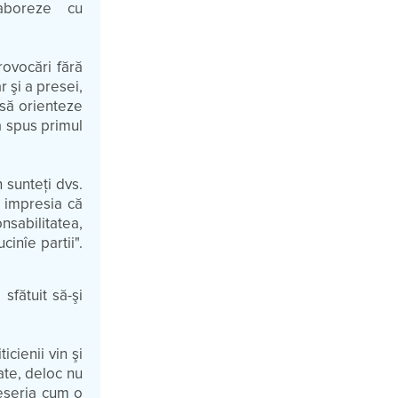
aboreze cu
rovocări fără
 şi a presei,
 să orienteze
a spus primul
 sunteţi dvs.
m impresia că
nsabilitatea,
inîe partii".
sfătuit să-şi
icienii vin şi
ate, deloc nu
meseria cum o