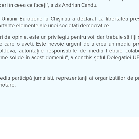
 liberi în ceea ce faceţi", a zis Andrian Candu.
i Uniunii Europene la Chişinău a declarat că libertatea pr
ortante elemente ale unei societăţi democratice.
i de opinie, este un privilegiu pentru voi, dar trebuie să fiţi
pe care o aveţi. Este nevoie urgent de a crea un mediu pr
ldova, autorităţile responsabile de media trebuie cola
e solide în acest domeniu", a conchis şeful Delegaţiei UE
a participă jurnaliști, reprezentanți ai organizaţiilor de p
 hotare.