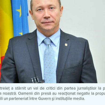
releţ a stârnit un val de critici din partea jurnaliştilor la
a noastră. Oamenii din presă au reacţionat negativ la prop
ili un parteneriat între Guvern şi instituţiile media.