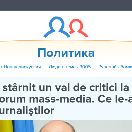
Политика
+ Новая дискуссия
Люди в теме - 3005
Рулевой - бомж
 stârnit un val de critici la
Forum mass-media. Ce le-
urnaliştilor