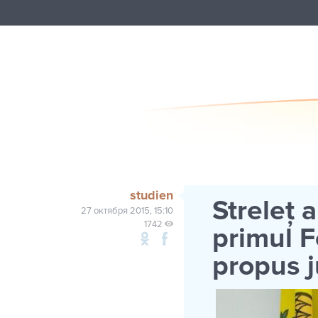
studien
Streleţ a
27 октября 2015, 15:10
1742
primul 
propus j