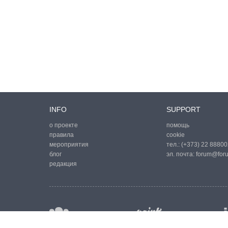
INFO
SUPPORT
о проекте
помощь
правила
cookie
мероприятия
тел.:
(+373) 22 88800
блог
эл. почта:
forum@for
редакция