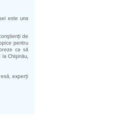
esei este una
 conştienţi de
opice pentru
boreze ca să
 la Chişinău,
resă, experți