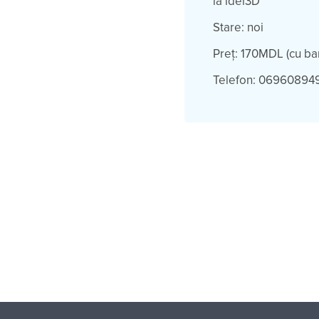
la idei3D
Stare: noi
Preț: 170MDL (cu ba
Telefon: 06960894