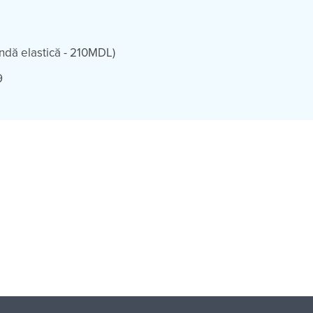
ndă elastică - 210MDL)
9