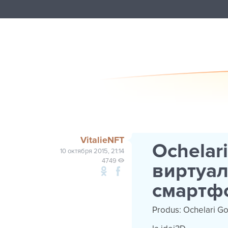
VitalieNFT
Ochelar
10 октября 2015, 21:14
4749
виртуал
смартф
Produs: Ochelari G