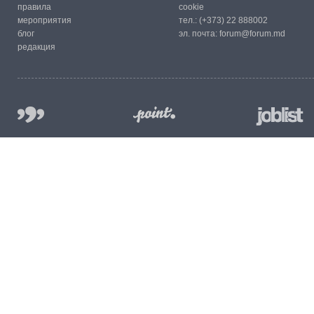
правила
cookie
мероприятия
тел.:
(+373) 22 888002
блог
эл. почта:
forum@forum.md
редакция