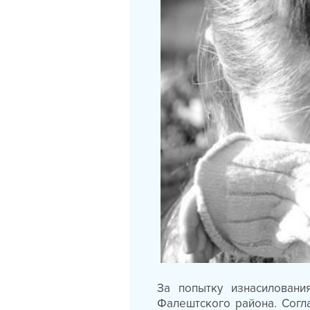
За попытку изнасиловани
Фалештского района. Согл