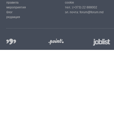
правила
cookie
мероприятия
тел.:
(+373) 22 888002
блог
эл. почта:
forum@forum.md
редакция