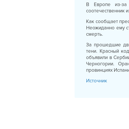
В Европе из-за
соотечественник и
Как сообщает прес
Неожиданно ему ст
смерть.
За прошедшие дв
тени. Красный ко
объявили в Сербии
Черногории. Ора
провинциях Испани
Источник