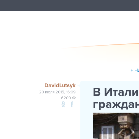
+ Н
DavidLutsyk
В Итали
20 июля 2015, 16:09
6209
гражда