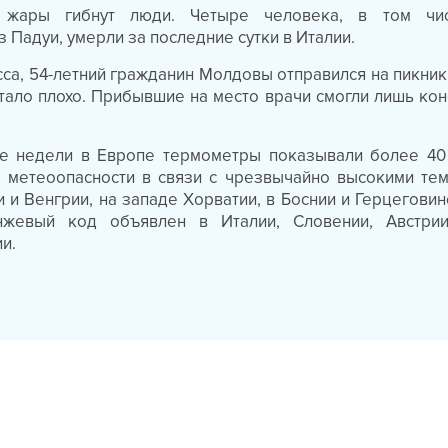
 жары гибнут люди. Четыре человека, в том ч
з Падуи, умерли за последние сутки в Италии.
са, 54-летний гражданин Молдовы отправился на пикник 
ало плохо. Прибывшие на место врачи смогли лишь кон
е недели в Европе термометры показывали более 40 
д метеоопасности в связи с чрезвычайно высокими те
 и Венгрии, на западе Хорватии, в Боснии и Герцеговин
нжевый код объявлен в Италии, Словении, Австри
и.