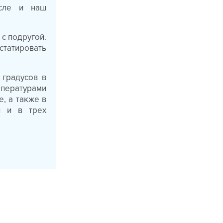
исле и наш
с подругой.
статировать
градусов в
мпературами
е, а также в
и и в трех