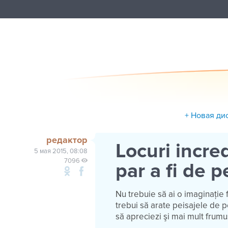
+ Новая ди
редактор
Locuri incre
5 мая 2015, 08:08
7096
par a fi de p
Nu trebuie să ai o imaginaţie 
trebui să arate peisajele de p
să apreciezi şi mai mult frum