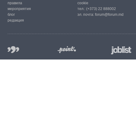
правила
cookie
мероприятия
тел.:
(+373) 22 888002
блог
эл. почта:
forum@forum.md
редакция