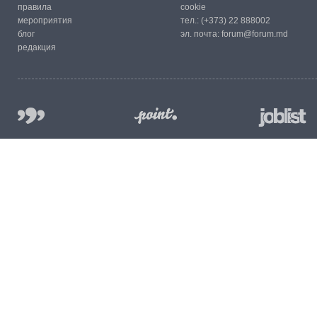
правила
cookie
мероприятия
тел.:
(+373) 22 888002
блог
эл. почта:
forum@forum.md
редакция