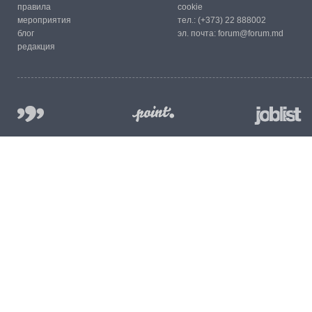
правила
cookie
мероприятия
тел.:
(+373) 22 888002
блог
эл. почта:
forum@forum.md
редакция