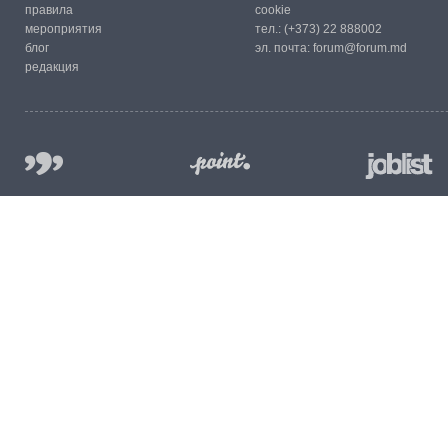
правила
cookie
мероприятия
тел.:
(+373) 22 888002
блог
эл. почта:
forum@forum.md
редакция