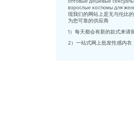
оптовые дешевые сексуальн
взрослые костюмы для ж
现我们的网站上是无与伦比
为您可靠的供应商
1）每天都会有新的款式来请
2）一站式网上批发性感内衣