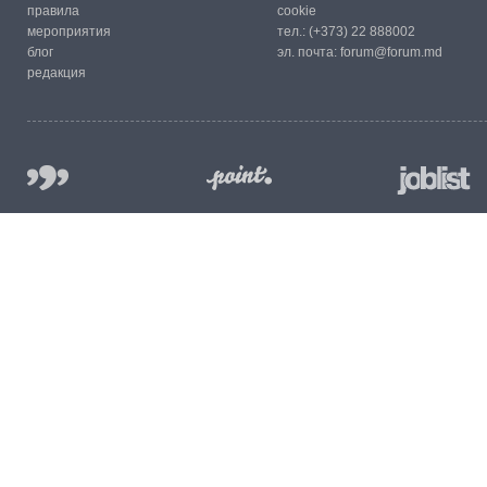
правила
cookie
мероприятия
тел.:
(+373) 22 888002
блог
эл. почта:
forum@forum.md
редакция