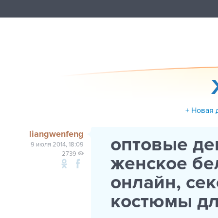
+ Новая 
liangwenfeng
оптовые де
9 июля 2014, 18:09
2739
женское бе
онлайн, се
костюмы д