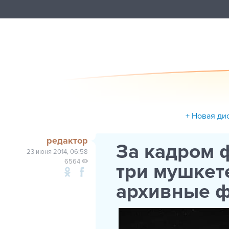
+ Новая ди
редактор
За кадром 
23 июня 2014, 06:58
6564
три мушкет
архивные 