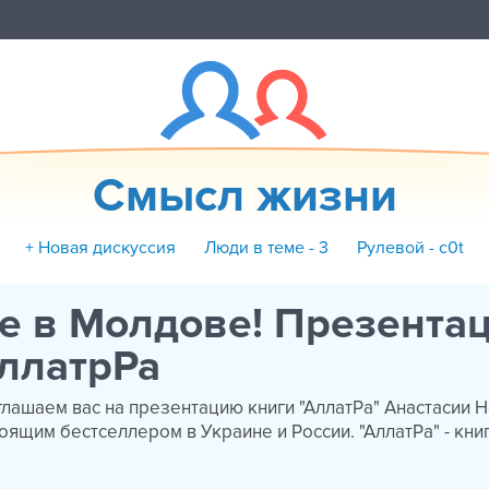
Cмысл жизни
+ Новая дискуссия
Люди в теме - 3
Рулевой - c0t
е в Молдове! Презента
ллатрРа
глашаем вас на презентацию книги "АллатРа" Анастасии 
оящим бестселлером в Украине и России. "АллатРа" - кни