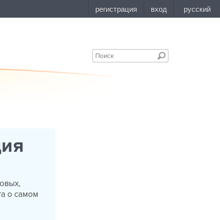
ция
Новых,
га о самом