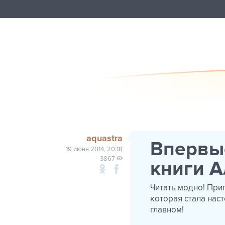
aquastra
Впервы
19 июня 2014, 20:18
3867
книги А
Читать модно! При
которая стала наст
главном!