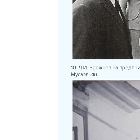
10. Л.И. Брежнев на предпр
Мусаэльян.