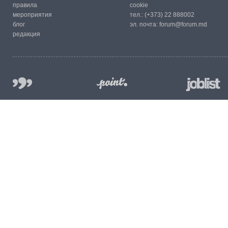
правила
cookie
мероприятия
тел.:
(+373) 22 888002
блог
эл. почта:
forum@forum.md
редакция