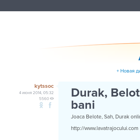
+ Новая д
kytssoc
Durak, Belot
4 июня 2014, 05:32
5560
bani
Joaca Belote, Sah, Durak onlin
http://www.lavatrajocului.com