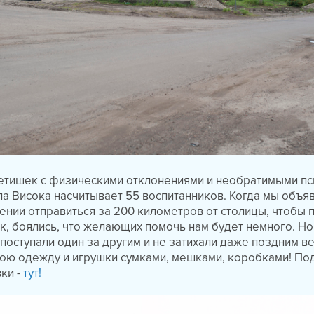
детишек с физическими отклонениями и необратимыми п
а Висока насчитывает 55 воспитанников. Когда мы объя
ении отправиться за 200 километров от столицы, чтобы 
ик, боялись, что желающих помочь нам будет немного. Н
 поступали один за другим и не затихали даже поздним в
вою одежду и игрушки сумками, мешками, коробками! По
ки -
тут!