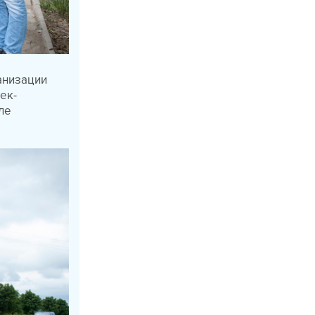
анизации
ек-
ле