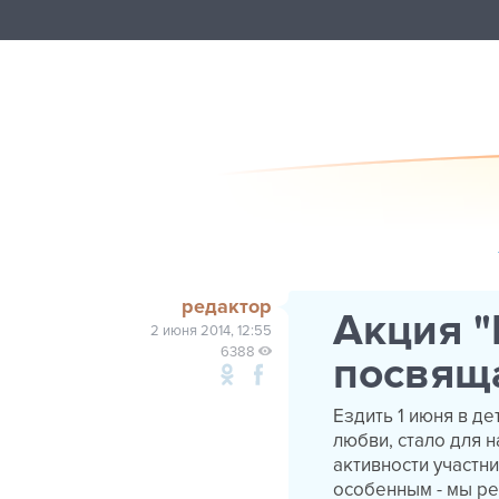
редактор
Акция 
2 июня 2014, 12:55
6388
посвяща
Ездить 1 июня в д
любви, стало для н
активности участн
особенным - мы ре