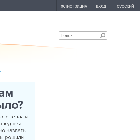
5
ам
было?
ого тепла и
масшедшей
но назвать
мы решили