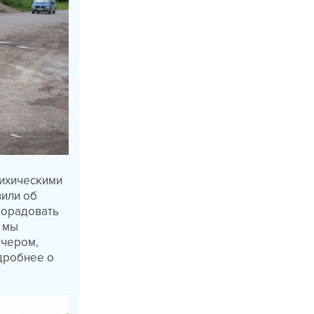
сихическими
вили об
порадовать
о мы
ечером,
дробнее о