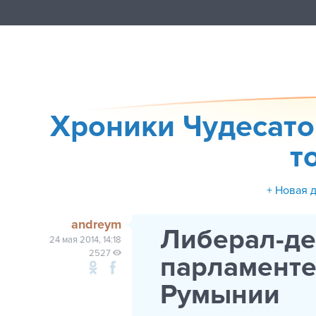
Хроники Чудесато
т
+ Новая 
andreym
Либерал-де
24 мая 2014, 14:18
2527
парламенте
Румынии