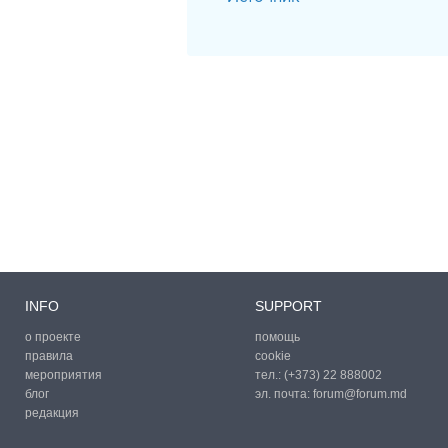
INFO
SUPPORT
о проекте
помощь
правила
cookie
мероприятия
тел.:
(+373) 22 888002
блог
эл. почта:
forum@forum.md
редакция