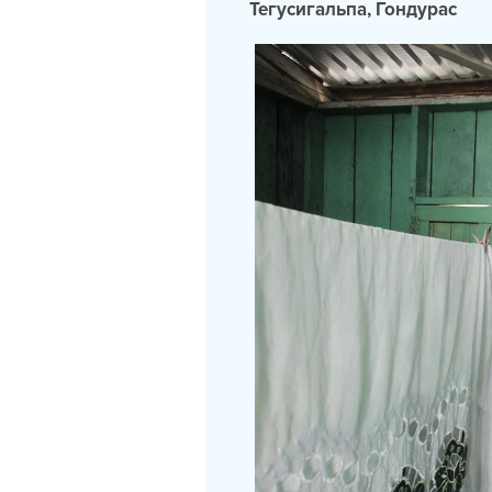
Тегусигальпа, Гондурас