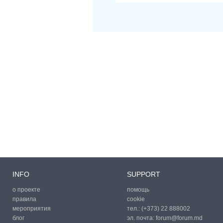
INFO
SUPPORT
о проекте
помощь
правила
cookie
мероприятия
тел.:
(+373) 22 888002
блог
эл. почта:
forum@forum.md