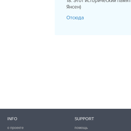
18. Этот исторический памят
Янсен)
Отсюда
INFO
SUPPORT
о проекте
помощь