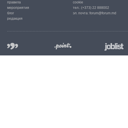
правила
cookie
мероприятия
тел.:
(+373) 22 888002
блог
эл. почта:
forum@forum.md
редакция