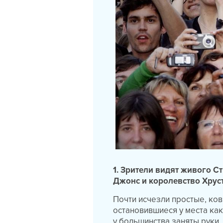
1. Зрители видят живого 
Джонс и королевство Хрус
Почти исчезли простые, ко
остановившиеся у места как
у большинства заняты руки.