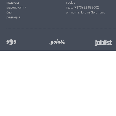
правила
cookie
мероприятия
тел.:
(+373) 22 888002
блог
эл. почта:
forum@forum.md
редакция