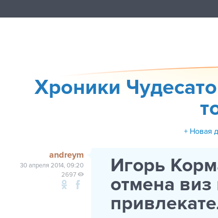
Хроники Чудесато
т
+ Новая 
andreym
Игорь Корм
30 апреля 2014, 09:20
2697
отмена виз 
привлекате