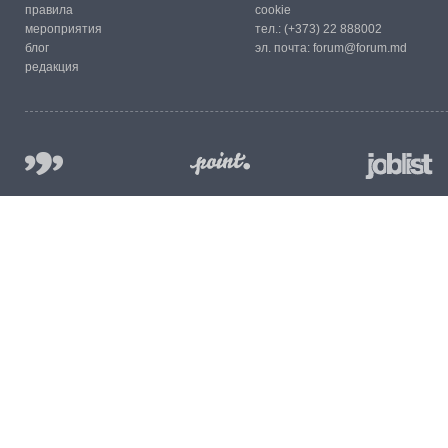
правила
cookie
мероприятия
тел.:
(+373) 22 888002
блог
эл. почта:
forum@forum.md
редакция