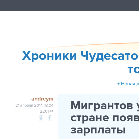
Хроники Чудесато
т
+ Новая 
andreym
Мигрантов у
21 апреля 2014, 13:04
2261
стране поя
зарплаты