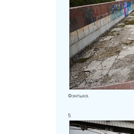
Фэнтынэ.
5