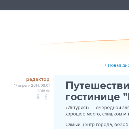
+ Новая ди
редактор
Путешестви
17 апреля 2014, 08:01
8318
гостинице "
«Интурист» — очередной за
хорошее место, слишком мн
Самый центр города, безоб