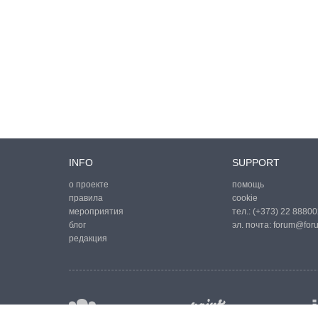
INFO
SUPPORT
о проекте
помощь
правила
cookie
мероприятия
тел.:
(+373) 22 88800
блог
эл. почта:
forum@for
редакция