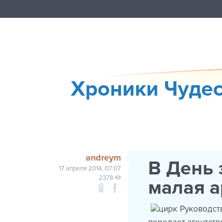
Хроники Чудес
andreym
В День 
17 апреля 2014, 07:07
2378
малая а
Руководст