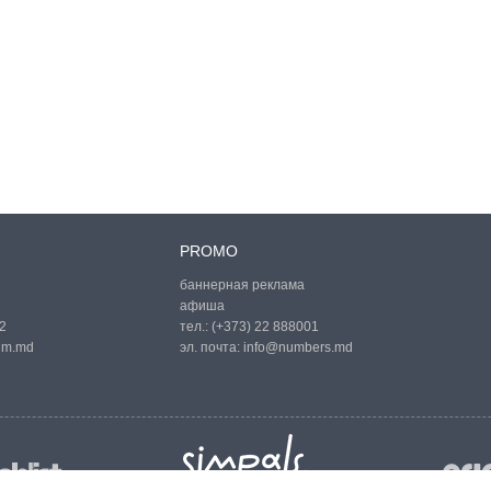
PROMO
баннерная реклама
афиша
2
тел.:
(+373) 22 888001
um.md
эл. почта:
info@numbers.md