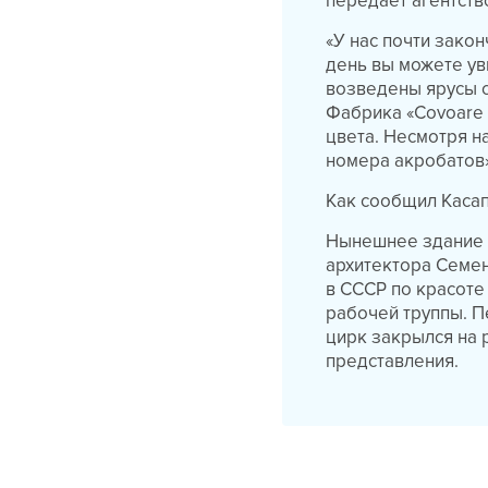
передает агентств
«У нас почти зако
день вы можете уви
возведены ярусы с
Фабрика «Covoare 
цвета. Несмотря н
номера акробатов»
Как сообщил Касап
Нынешнее здание ц
архитектора Семен
в СССР по красоте 
рабочей труппы. П
цирк закрылся на 
представления.