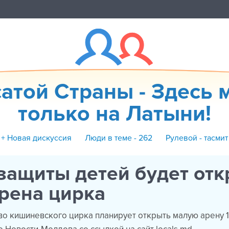
атой Страны - Здесь 
только на Латыни!
+ Новая дискуссия
Люди в теме - 262
Рулевой - тасмит
защиты детей будет от
рена цирка
во кишиневского цирка планирует открыть малую арену 1