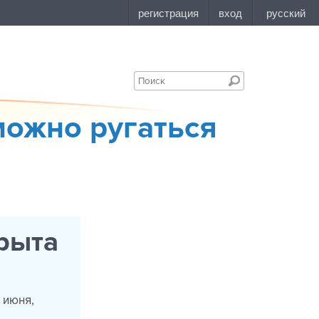
можно ругаться
крыта
 июня,