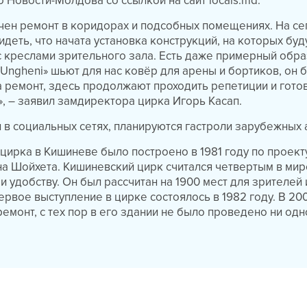
о Новости-Молдова со ссылкой на сайт locals.md.
нчен ремонт в коридорах и подсобных помещениях. На с
деть, что начата установка конструкций, на которых буд
 креслами зрительного зала. Есть даже примерный обра
Ungheni» шьют для нас ковёр для арены и бортиков, он б
а ремонт, здесь продолжают проходить репетиции и гото
, – заявил замдиректора цирка Игорь Касап.
 в социальных сетях, планируются гастроли зарубежных 
ирка в Кишиневе было построено в 1981 году по проект
а Шойхета. Кишиневский цирк считался четвертым в мир
и удобству. Он был рассчитан на 1900 мест для зрителей 
ервое выступление в цирке состоялось в 1982 году. В 20
ремонт, с тех пор в его здании не было проведено ни одн