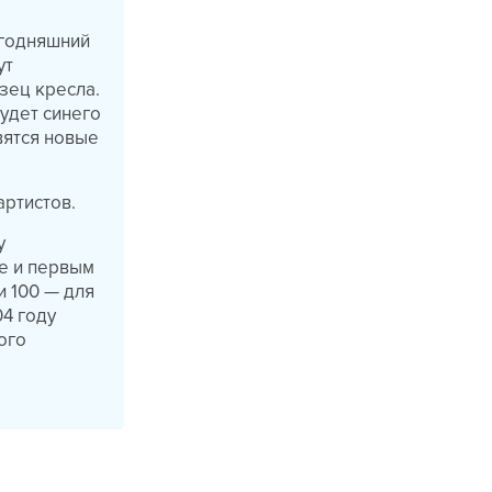
егодняшний
ут
зец кресла.
удет синего
вятся новые
артистов.
у
е и первым
и 100 — для
04 году
ого