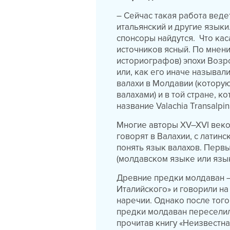
– Сейчас такая работа веде
итальянский и другие язык
спонсоры найдутся. Что кас
источников ясный. По мнен
историографов) эпохи Возр
или, как его иначе называл
валахи в Молдавии (котору
валахами) и в той стране, 
название Valachia Transalpi
Многие авторы XV–XVI веко
говорят в Валахии, с латин
понять язык валахов. Первы
(молдавском языке или язык
Древние предки молдаван –
Италийского» и говорили н
наречии. Однако после того
предки молдаван переселил
прочитав книгу «Неизвестна