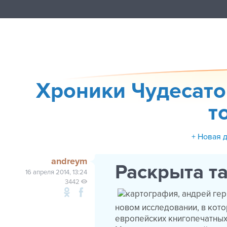
Хроники Чудесато
т
+ Новая 
andreym
Раскрыта т
16 апреля 2014, 13:24
3442
новом исследовании, в кот
европейских книгопечатных