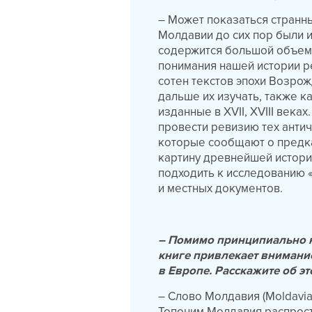
– Может показаться странны
Молдавии до сих пор были и
содержится большой объем
понимания нашей истории р
сотен текстов эпохи Возрож
дальше их изучать, также к
изданные в XVII, XVIII века
провести ревизию тех анти
которые сообщают о предка
картину древнейшей истори
подходить к исследованию «
и местных документов.
– Помимо принципиально н
книге привлекает вниман
в Европе. Расскажите об э
– Слово Молдавия (Мoldavia
Топоним Молдавия распрост