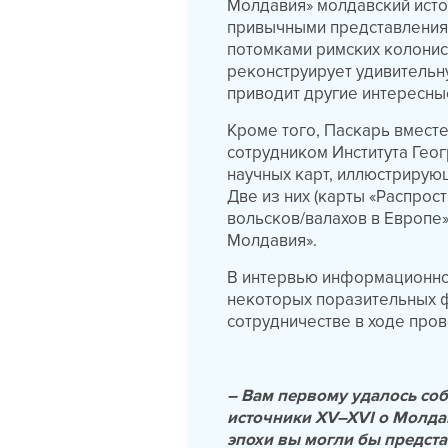
Молдавия» молдавский исто
привычными представления 
потомками римских колонист
реконструирует удивитель
приводит другие интересны
Кроме того, Паскарь вместе
сотрудником Института Гео
научных карт, иллюстрирую
Две из них (карты «Распро
вольсков/валахов в Европе»
Молдавия».
В интервью информационном
некоторых поразительных ф
сотрудничестве в ходе про
– Вам первому удалось соб
источники XV–XVI о Молда
эпохи вы могли бы предста