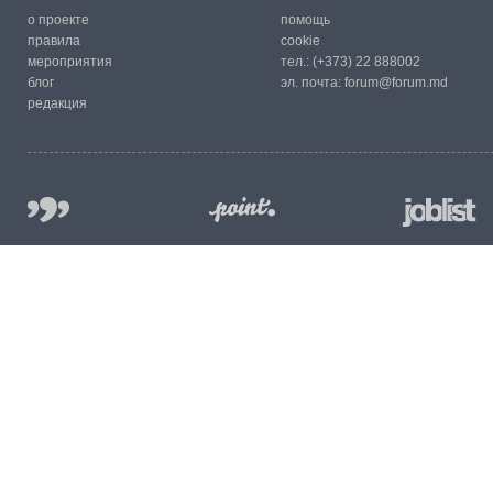
о проекте
помощь
правила
cookie
мероприятия
тел.:
(+373) 22 888002
блог
эл. почта:
forum@forum.md
редакция