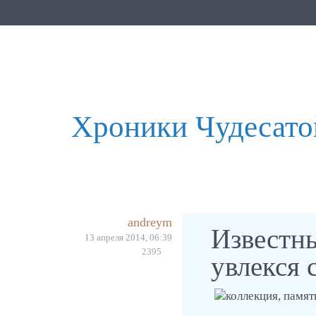
Хроники Чудесатой
andreym
Известн
13 апреля 2014, 06:39
2395
увлекся