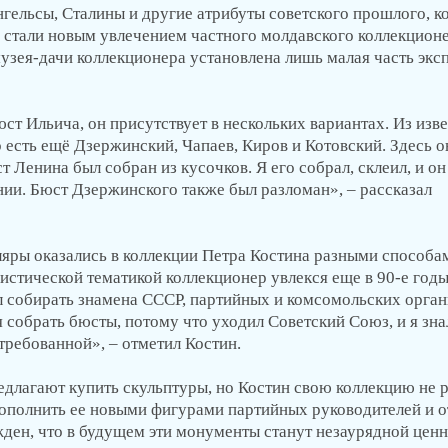
гельсы, Сталины и другие атрибуты советского прошлого, к
е, стали новым увлечением частного молдавского коллекцион
музея-дачи коллекционера установлена лишь малая часть экс
ст Ильича, он присутствует в нескольких вариантах. Из изв
 есть ещё Дзержинский, Чапаев, Киров и Котовский. Здесь о
 Ленина был собран из кусочков. Я его собрал, склеил, и он
ии. Бюст Дзержинского также был разломан», – рассказал
яры оказались в коллекции Петра Костина разными способа
истической тематикой коллекционер увлекся еще в 90-е годы
ал собирать знамена СССР, партийных и комсомольских орган
 собрать бюсты, потому что уходил Советский Союз, и я знал
требованной», – отметил Костин.
длагают купить скульптуры, но Костин свою коллекцию не р
пополнить ее новыми фигурами партийных руководителей и 
жден, что в будущем эти монументы станут незаурядной цен