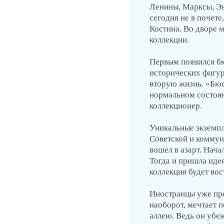
Ленины, Марксы, Эн
сегодня не в почет
Костина. Во дворе 
коллекции.
Первым появился бю
исторических фигур
вторую жизнь. «Бюст
нормальном состоян
коллекционер.
Уникальные экземпл
Советской и коммун
вошел в азарт. Нач
Тогда и пришла идея
коллекция будет вос
Иностранцы уже пре
наоборот, мечтает 
аллею. Ведь он убе