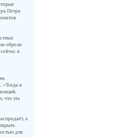
оторые
ера Петра
понатов
естных
ни обрели
 сейчас в
ми.
. «Тогда я
изаций.
, что эта
аспродаёт, а
открыть
ностью для