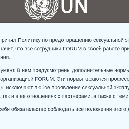
принял Политику по предотвращению сексуальной эк
значит, что все сотрудники FORUM в своей работе п
ния.
мент. В нем предусмотрены дополнительные нормы 
 с организацией FORUM. Эти нормы касаются профес
дь, исключают любое проявление сексуальной эксплу
, так и в ее отношениях с партнерами, а также с тем
ебя обязательство соблюдать все положения этого д