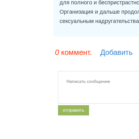
для полного и беспристрастн
Организация и дальше продол
сексуальным надругательств
0
коммент.
Добавить
отправить