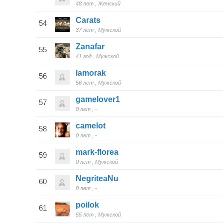
48 лет
Женский
Carats
54
37 лет
Мужской
Zanafar
55
41 год
Мужской
lamorak
56
56 лет
Мужской
gamelover1
57
0 лет
-
camelot
58
0 лет
-
mark-florea
59
0 лет
Мужской
NegriteaNu
60
0 лет
-
poilok
61
55 лет
Мужской