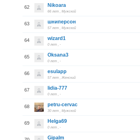
Nikoara
62
66 лет
Мужской
шниперсон
63
57 лет
Мужской
wizard1
64
0 лет
-
Oksana3
65
0 лет
-
esulapp
66
57 лет
Женский
lidia-777
67
0 лет
-
petru-cervac
68
30 лет
Мужской
Helga69
69
0 лет
-
GipaIm
70