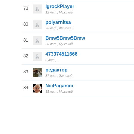
IgrockPlayer
79
12 лет
Мужской
polyarnitsa
80
26 лет
Женский
Bmw5Bmw5Bmw
81
36 лет
Мужской
473374511666
82
0 лет
-
редактор
83
37 лет
Женский
NicPaganini
84
55 лет
Мужской