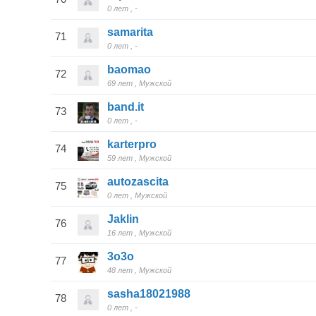
0 лет
-
samarita
71
0 лет
-
baomao
72
69 лет
Мужской
band.it
73
0 лет
-
karterpro
74
59 лет
Мужской
autozascita
75
0 лет
Мужской
Jaklin
76
16 лет
Мужской
3o3o
77
48 лет
Мужской
sasha18021988
78
0 лет
-