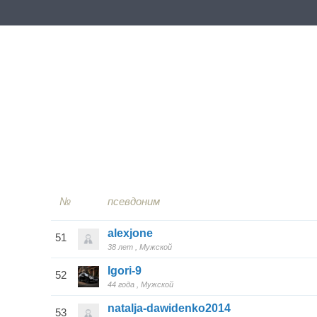
№
псевдоним
alexjone
51
38 лет
Мужской
Igori-9
52
44 года
Мужской
natalja-dawidenko2014
53