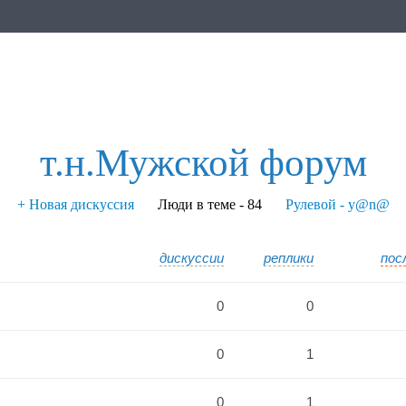
т.н.Мужской форум
+ Новая дискуссия
Люди в теме - 84
Рулевой - y@n@
дискуссии
реплики
пос
0
0
0
1
0
1