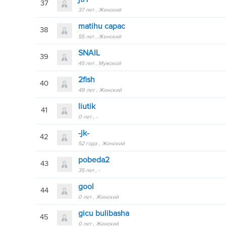
37
37 лет
Женский
matihu capac
38
55 лет
Женский
SNAIL
39
45 лет
Мужской
2fish
40
49 лет
Женский
liutik
41
0 лет
-
-jk-
42
52 года
Женский
pobeda2
43
35 лет
-
gool
44
0 лет
Женский
gicu bulibasha
45
0 лет
Женский