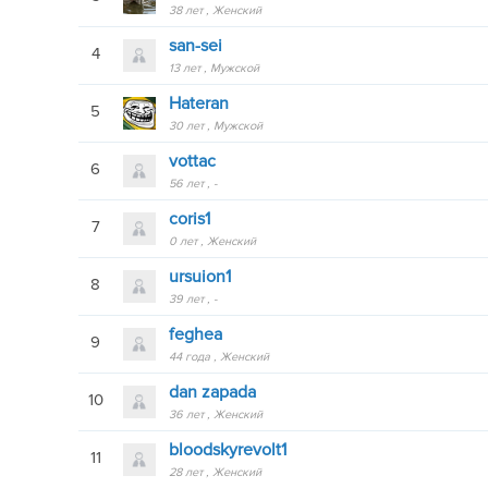
38 лет
Женский
san-sei
4
13 лет
Мужской
Hateran
5
30 лет
Мужской
vottac
6
56 лет
-
coris1
7
0 лет
Женский
ursuion1
8
39 лет
-
feghea
9
44 года
Женский
dan zapada
10
36 лет
Женский
bloodskyrevolt1
11
28 лет
Женский