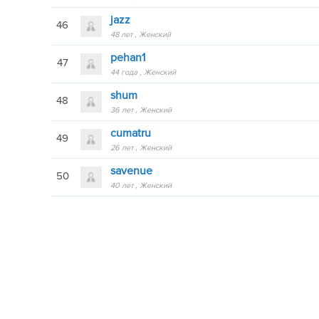
jazz
46
48 лет
Женский
pehan1
47
44 года
Женский
shum
48
36 лет
Женский
cumatru
49
26 лет
Женский
savenue
50
40 лет
Женский