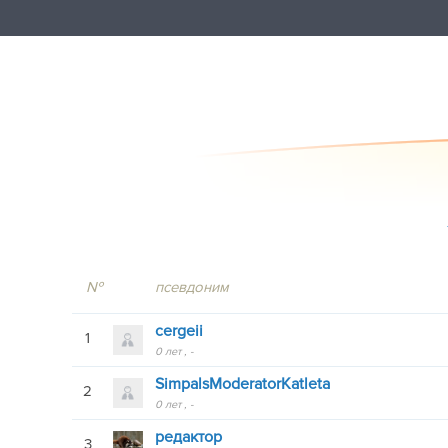
№
псевдоним
cergeii
1
0 лет
-
SimpalsModeratorKatleta
2
0 лет
-
редактор
3