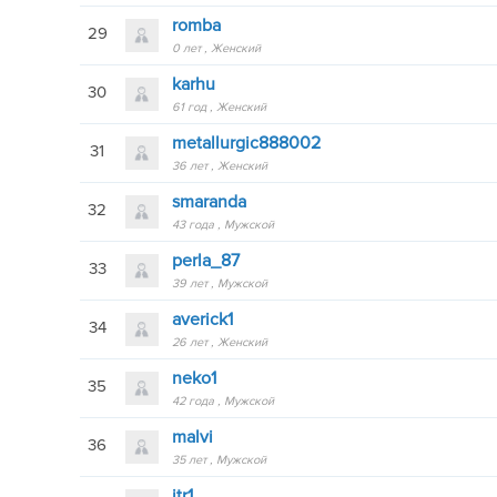
romba
29
0 лет
Женский
karhu
30
61 год
Женский
metallurgic888002
31
36 лет
Женский
smaranda
32
43 года
Мужской
perla_87
33
39 лет
Мужской
averick1
34
26 лет
Женский
neko1
35
42 года
Мужской
malvi
36
35 лет
Мужской
jtr1