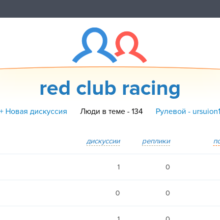
red club racing
+ Новая дискуссия
Люди в теме - 134
Рулевой - ursuion
дискуссии
реплики
п
1
0
0
0
1
0