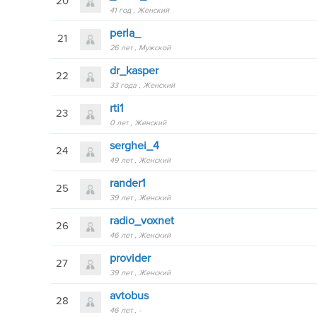
20
41 год
Женский
perla_
21
26 лет
Мужской
dr_kasper
22
33 года
Женский
rti1
23
0 лет
Женский
serghei_4
24
49 лет
Женский
rander1
25
39 лет
Женский
radio_voxnet
26
46 лет
Женский
provider
27
39 лет
Женский
avtobus
28
46 лет
-