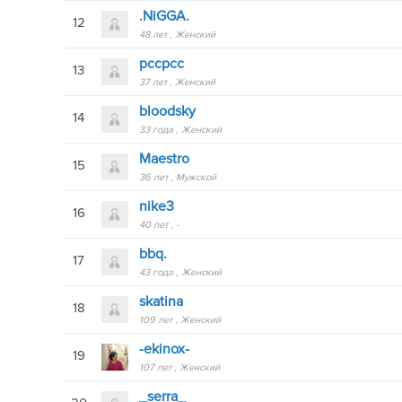
.NiGGA.
12
48 лет
Женский
pccpcc
13
37 лет
Женский
bloodsky
14
33 года
Женский
Maestro
15
36 лет
Мужской
nike3
16
40 лет
-
bbq.
17
43 года
Женский
skatina
18
109 лет
Женский
-ekinox-
19
107 лет
Женский
_serra_