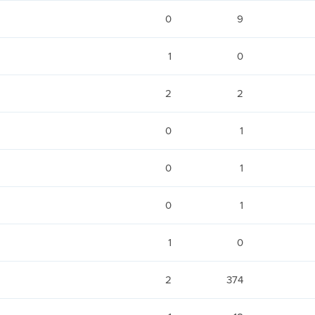
0
9
1
0
2
2
0
1
0
1
0
1
1
0
2
374