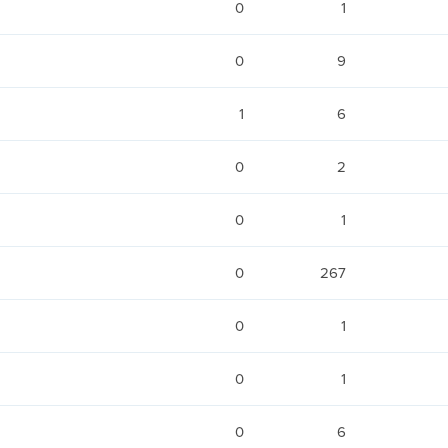
0
1
0
9
1
6
0
2
0
1
0
267
0
1
0
1
0
6