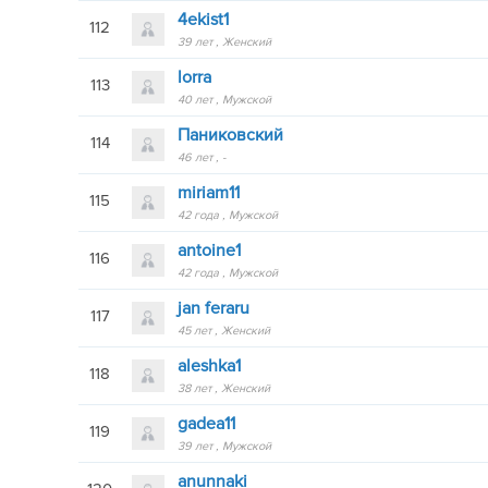
4ekist1
112
39 лет
Женский
lorra
113
40 лет
Мужской
Паниковский
114
46 лет
-
miriam11
115
42 года
Мужской
antoine1
116
42 года
Мужской
jan ferаru
117
45 лет
Женский
aleshka1
118
38 лет
Женский
gadea11
119
39 лет
Мужской
anunnaki