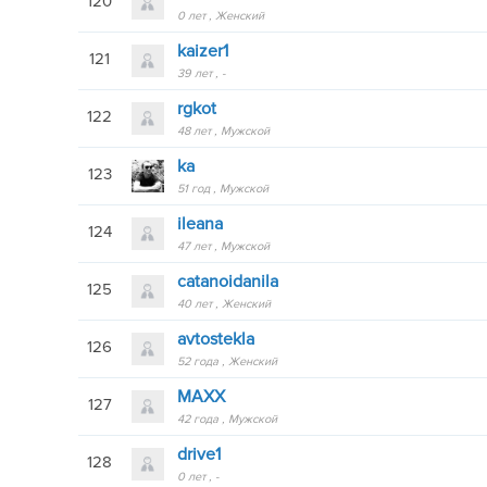
120
0 лет
Женский
kaizer1
121
39 лет
-
rgkot
122
48 лет
Мужской
ka
123
51 год
Мужской
ileana
124
47 лет
Мужской
catanoidanila
125
40 лет
Женский
avtostekla
126
52 года
Женский
MAXX
127
42 года
Мужской
drive1
128
0 лет
-