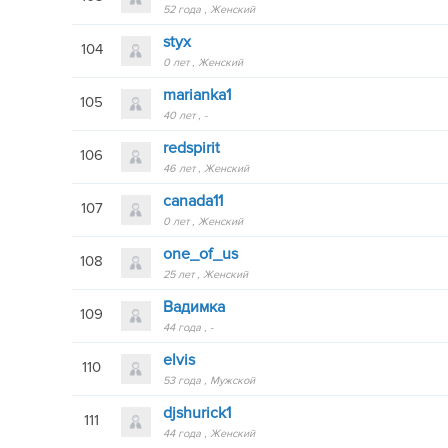
52 года
Женский
styx
104
0 лет
Женский
marianka1
105
40 лет
-
redspirit
106
46 лет
Женский
canada11
107
0 лет
Женский
one_of_us
108
25 лет
Женский
Вадимка
109
44 года
-
elvis
110
53 года
Мужской
djshurick1
111
44 года
Женский