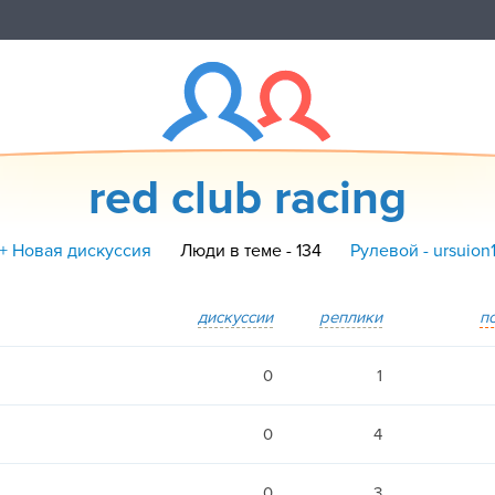
red club racing
+ Новая дискуссия
Люди в теме - 134
Рулевой - ursuion
дискуссии
реплики
п
0
1
0
4
0
3