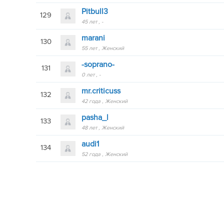
Pitbull3
129
45 лет
-
marani
130
55 лет
Женский
-soprano-
131
0 лет
-
mr.criticuss
132
42 года
Женский
pasha_l
133
48 лет
Женский
audi1
134
52 года
Женский