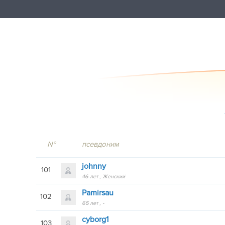
№
псевдоним
jоhnny
101
46 лет
Женский
Pamirsau
102
65 лет
-
cyborg1
103