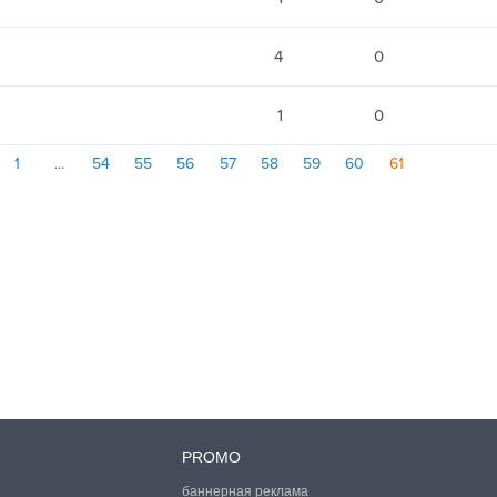
4
0
1
0
1
54
55
56
57
58
59
60
61
PROMO
баннерная реклама