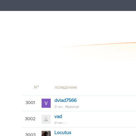
№
псевдоним
dvlad7566
3001
0 лет
Мужской
vad
3002
0 лет
-
Locutus
3003