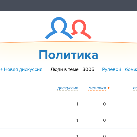
Политика
+ Новая дискуссия
Люди в теме - 3005
Рулевой - бомж
дискуссии
реплики
п
1
0
1
0
1
0