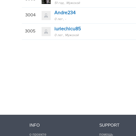
51 год
Мужской
Andre234
3004
0 лет
-
iuriechicu85
3005
0 лет
Мужской
INFO
SUPPORT
о проекте
помощь