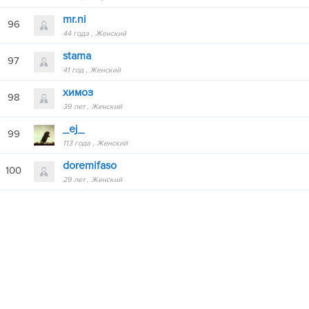
mr.ni
96
44 года
Женский
stama
97
41 год
Женский
химоз
98
39 лет
Женский
_ej_
99
113 года
Женский
doremifaso
100
29 лет
Женский