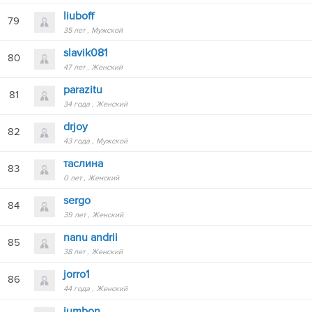
liuboff
79
35 лет
Мужской
slavik081
80
47 лет
Женский
parazitu
81
34 года
Женский
drjoy
82
43 года
Мужской
таслина
83
0 лет
Женский
sergo
84
39 лет
Женский
nanu andrii
85
38 лет
Женский
jorro1
86
44 года
Женский
jumbon