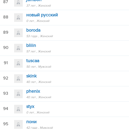
87
37 лет
Женский
новый русский
88
0 лет
Женский
boroda
89
53 года
Женский
bliiin
90
57 лет
Женский
tuscaa
91
50 лет
Мужской
skink
92
40 лет
Женский
phenix
93
40 лет
Женский
styx
94
0 лет
Женский
пони
95
42 года
Мужской