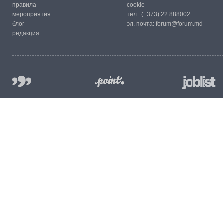
правила
cookie
мероприятия
тел.:
(+373) 22 888002
блог
эл. почта:
forum@forum.md
редакция