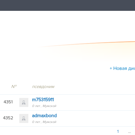
+ Новая ди
№
псевдоним
m75315911
4351
0 лет
Мужской
admaxbond
4352
0 лет
Мужской
1