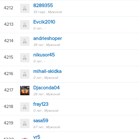
8289355
4212
33 года
Мужской
Evcik2010
4213
0 лет
-
andrieshoper
4214
39 лет
Мужской
nikusor45
4215
0 лет
-
mihail-skidka
4216
0 лет
Мужской
Djaconda04
4217
29 лет
Мужской
fray123
4218
0 лет
Мужской
sasa59
4219
67 лет
Мужской
vr5