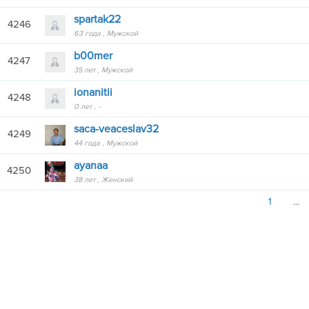
spartak22
4246
63 года
Мужской
b00mer
4247
35 лет
Мужской
ionanitii
4248
0 лет
-
saca-veaceslav32
4249
44 года
Мужской
ayanaa
4250
38 лет
Женский
1