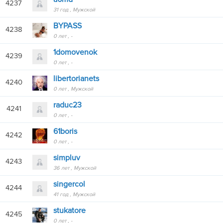
4237
31 год
Мужской
BYPASS
4238
0 лет
-
1domovenok
4239
0 лет
-
libertorianets
4240
0 лет
Мужской
raduc23
4241
0 лет
-
61boris
4242
0 лет
-
simpluv
4243
36 лет
Мужской
singercol
4244
41 год
Мужской
stukatore
4245
0 лет
-