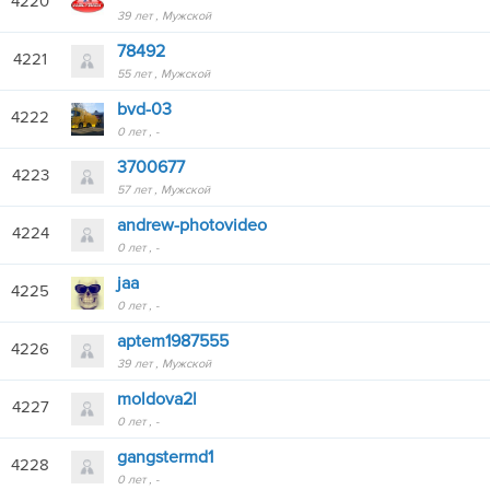
4220
39 лет
Мужской
78492
4221
55 лет
Мужской
bvd-03
4222
0 лет
-
3700677
4223
57 лет
Мужской
andrew-photovideo
4224
0 лет
-
jaa
4225
0 лет
-
aptem1987555
4226
39 лет
Мужской
moldova2l
4227
0 лет
-
gangstermd1
4228
0 лет
-