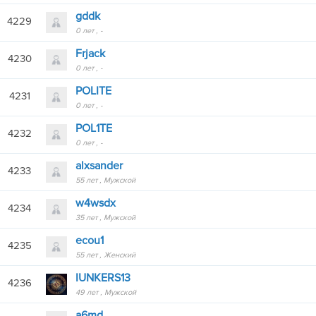
gddk
4229
0 лет
-
Frjack
4230
0 лет
-
POLITE
4231
0 лет
-
POL1TE
4232
0 лет
-
alxsander
4233
55 лет
Мужской
w4wsdx
4234
35 лет
Мужской
ecou1
4235
55 лет
Женский
IUNKERS13
4236
49 лет
Мужской
a6md