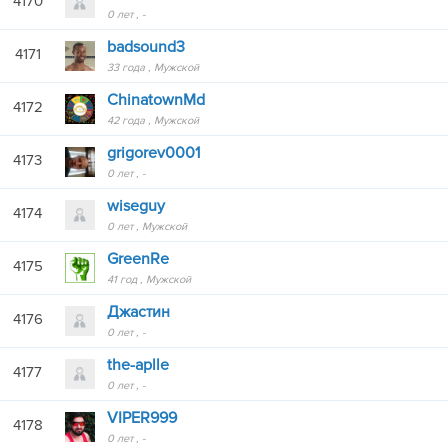
4170
0 лет
-
badsound3
4171
33 года
Мужской
ChinatownMd
4172
42 года
Мужской
grigorev0001
4173
0 лет
-
wiseguy
4174
0 лет
Мужской
GreenRe
4175
41 год
Мужской
Джастин
4176
0 лет
-
the-aplle
4177
0 лет
-
VIPER999
4178
0 лет
-