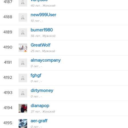
4187
40 лет
Женский
new999User
4188
10 лет
-
bumer1980
4189
56 лет
Мужской
GreatWolf
4190
25 лет
Мужской
almaycompany
4191
0 лет
-
fghgf
4192
0 лет
-
dirtymoney
4193
0 лет
-
dianapop
4194
37 лет
Женский
aer-graff
4195
0 лет
-