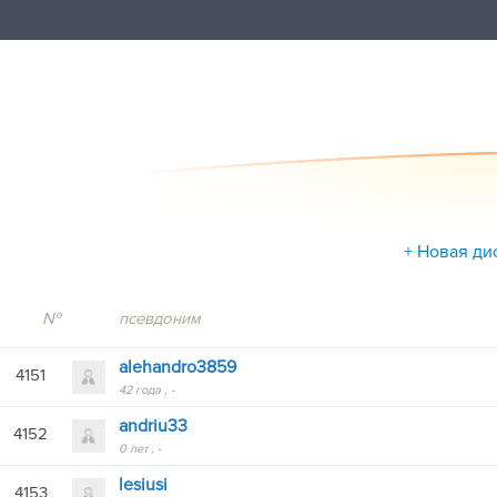
+ Новая ди
№
псевдоним
alehandro3859
4151
42 года
-
andriu33
4152
0 лет
-
lesiusi
4153