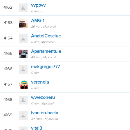
vvppvv
4162
0 лет
-
AMG-1
4163
29 лет
Мужской
AnatolCosciuc
4164
0 лет
Мужской
Apartamentule
4165
40 лет
Мужской
makgregor777
4166
0 лет
-
vereneia
4167
0 лет
-
wwezoneru
4168
0 лет
Мужской
ivanleo-bacia
4169
54 года
Мужской
vital3