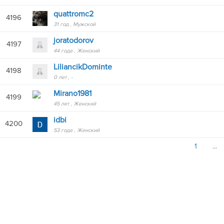
quattromc2
4196
31 год
Мужской
joratodorov
4197
44 года
Женский
LiliancikDominte
4198
0 лет
-
Mirano1981
4199
45 лет
Женский
idbi
4200
53 года
Женский
1