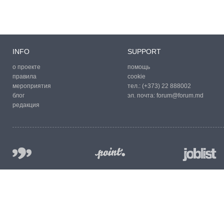
INFO
SUPPORT
о проекте
помощь
правила
cookie
мероприятия
тел.:
(+373) 22 888002
блог
эл. почта:
forum@forum.md
редакция