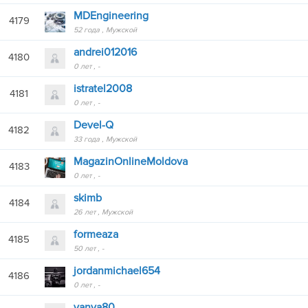
MDEngineering
4179
52 года
Мужской
andrei012016
4180
0 лет
-
istratel2008
4181
0 лет
-
Devel-Q
4182
33 года
Мужской
MagazinOnlineMoldova
4183
0 лет
-
skimb
4184
26 лет
Мужской
formeaza
4185
50 лет
-
jordanmichael654
4186
0 лет
-
vanya80