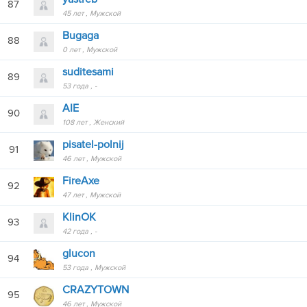
87
45 лет
Мужской
Bugaga
88
0 лет
Мужской
suditesami
89
53 года
-
AIE
90
108 лет
Женский
pisatel-polnij
91
46 лет
Мужской
FireAxe
92
47 лет
Мужской
KlinOK
93
42 года
-
glucon
94
53 года
Мужской
CRAZYTOWN
95
46 лет
Мужской