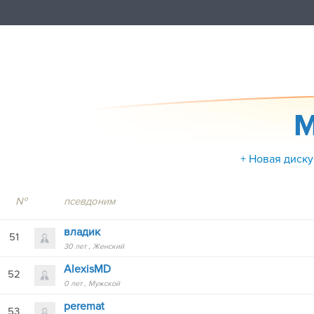
M
+ Новая диск
№
псевдоним
владик
51
30 лет
Женский
AlexisMD
52
0 лет
Мужской
peremat
53