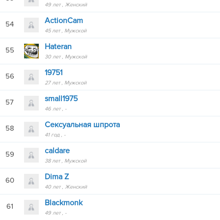
49 лет
Женский
ActionCam
54
45 лет
Мужской
Hateran
55
30 лет
Мужской
19751
56
27 лет
Мужской
small1975
57
46 лет
-
Сексуальная шпрота
58
41 год
-
caldare
59
38 лет
Мужской
Dima Z
60
40 лет
Женский
Blackmonk
61
49 лет
-