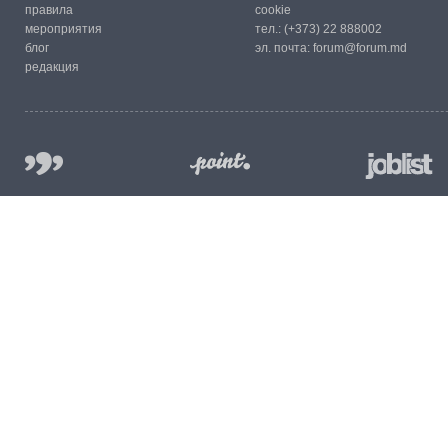
правила
cookie
мероприятия
тел.:
(+373) 22 888002
блог
эл. почта:
forum@forum.md
редакция