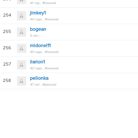
41 год
Женский
jimkey1
254
44 года
Женский
bogean
255
0 лет
-
midonel11
256
43 года
Женский
ilarion1
257
42 года
Женский
pelionka
258
47 лет
Мужской