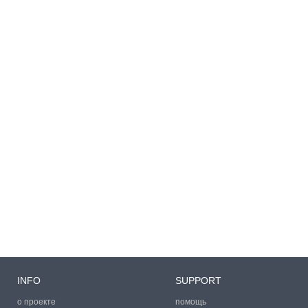
INFO
SUPPORT
о проекте
помощь