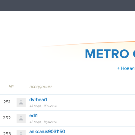
METRO C
+ Новая
№
псевдоним
dvrbear1
251
43 года
Женский
edi1
252
42 года
Мужской
ankcarus9031150
253