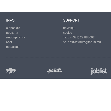
INFO
SUPPORT
о проекте
помощь
правила
cookie
мероприятия
тел.:
(+373) 22 888002
блог
эл. почта:
forum@forum.md
редакция