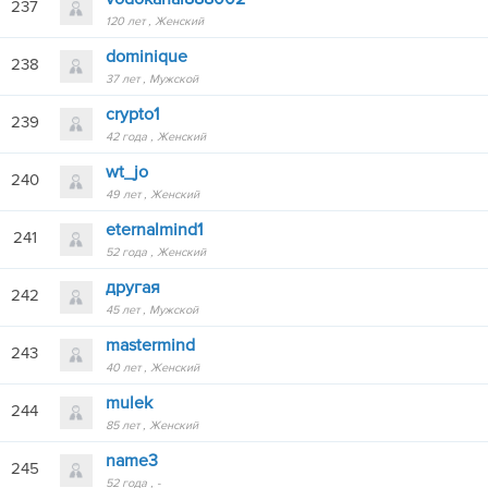
237
120 лет
Женский
dominique
238
37 лет
Мужской
crypto1
239
42 года
Женский
wt_jo
240
49 лет
Женский
eternalmind1
241
52 года
Женский
другая
242
45 лет
Мужской
mastermind
243
40 лет
Женский
mulek
244
85 лет
Женский
name3
245
52 года
-